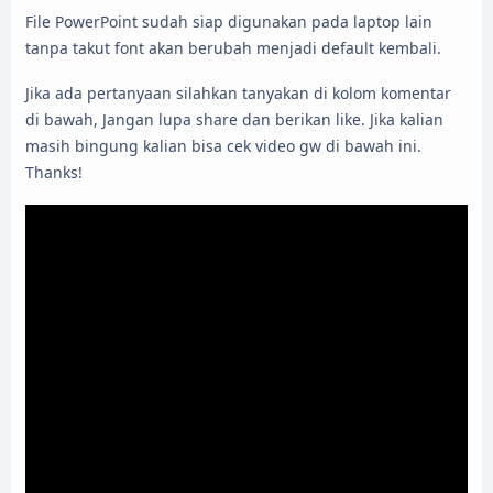
File PowerPoint sudah siap digunakan pada laptop lain
tanpa takut font akan berubah menjadi default kembali.
Jika ada pertanyaan silahkan tanyakan di kolom komentar
di bawah, Jangan lupa share dan berikan like. Jika kalian
masih bingung kalian bisa cek video gw di bawah ini.
Thanks!