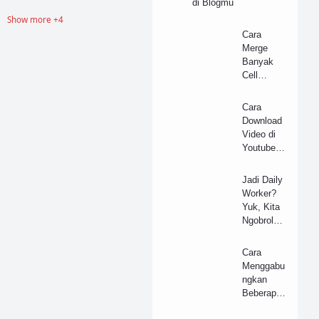
di Blogmu
Show more +4
PowerPoint
Cara
Merge
PowerPoint Template
Banyak
Software
Tutorial
Cell
Sekaligus
Tanpa
Cara
Ribet di
Download
Microsoft
Video di
Excel
Youtube
Menjadi
Musik
Jadi Daily
atau Audio
Worker?
Tanpa
Yuk, Kita
Aplikasi/S
Ngobrol
oftware
Santai
Tentang
Cara
si-Pekerja
Menggabu
Harian ini!
ngkan
Beberapa
File PDF