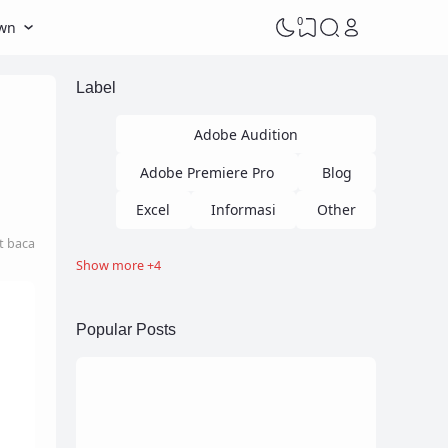
0
own
Label
Adobe Audition
Adobe Premiere Pro
Blog
Excel
Informasi
Other
t baca
Show more +4
PowerPoint
PowerPoint Template
Software
Popular Posts
Tutorial