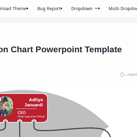
nload Theme
Bug Report
Dropdown
Multi Dropd
on Chart Powerpoint Template
...
meni