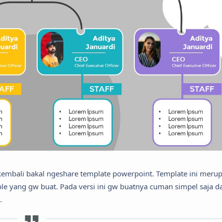
w kembali bakal ngeshare template powerpoint. Template ini meru
ple yang gw buat. Pada versi ini gw buatnya cuman simpel saja d
.