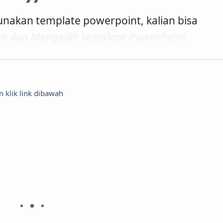
unakan template powerpoint, kalian bisa
n dan Mengedit Template PowerPoint
 klik link dibawah